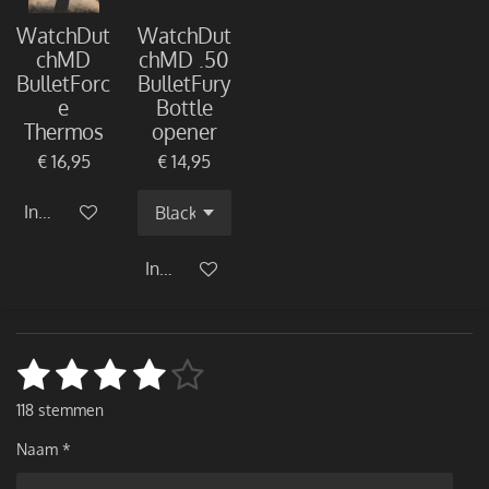
WatchDut
WatchDut
chMD
chMD .50
BulletForc
BulletFury
e
Bottle
Thermos
opener
€ 16,95
€ 14,95
In winkelwagen
In winkelwagen
1
2
3
4
5
S
R
t
a
s
s
s
s
s
e
118 stemmen
t
m
t
t
t
t
t
i
m
Naam *
e
n
e
e
e
e
e
n
g