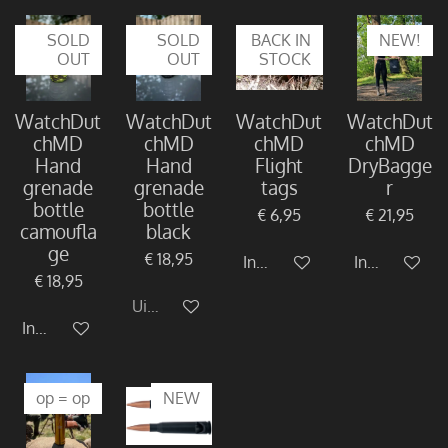
SOLD
SOLD
BACK IN
NEW!
OUT
OUT
STOCK
WatchDut
WatchDut
WatchDut
WatchDut
chMD
chMD
chMD
chMD
Hand
Hand
Flight
DryBagge
grenade
grenade
tags
r
bottle
bottle
€ 6,95
€ 21,95
camoufla
black
ge
€ 18,95
In winkelwagen
In winkelwa
€ 18,95
Uitverkocht
In winkelwagen
op = op
NEW