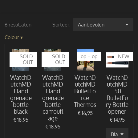
6 resultaten
Sorteer:
Colour
▾
SOLD
SOLD
op = op
NEW
OUT
OUT
WatchD
WatchD
WatchD
WatchD
utchMD
utchMD
utchMD
utchMD
Hand
Hand
BulletFo
.50
grenade
grenade
rce
BulletFu
bottle
bottle
Thermos
ry Bottle
black
camoufl
opener
€ 16,95
age
€ 18,95
€ 14,95
€ 18,95