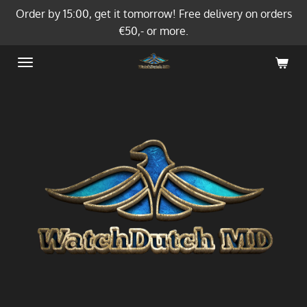
Order by 15:00, get it tomorrow! Free delivery on orders
Ga
€50,- or more.
direct
naar
de
hoofdinhoud