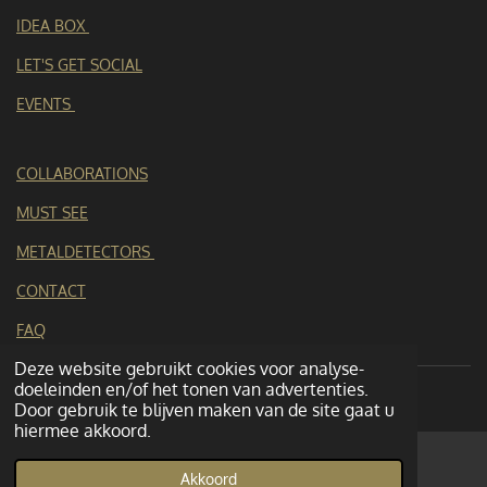
r
IDEA BOX
e
n
LET'S GET SOCIAL
EVENTS
COLLABORATIONS
MUST SEE
METALDETECTORS
CONTACT
FAQ
Deze website gebruikt cookies voor analyse-
doeleinden en/of het tonen van advertenties.
Door gebruik te blijven maken van de site gaat u
hiermee akkoord.
Akkoord
E-mailadres
YouTube