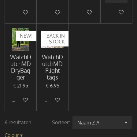
Uitverkocht
In winkelwagen
In winkelwagen
In winkelwag
NEW!
BACK IN
STOCK
WatchD
WatchD
utchMD
utchMD
DryBag
Flight
ger
tags
€ 21,95
€ 6,95
In winkelwagen
In winkelwagen
6 resultaten
Sorteer:
Colour
▾