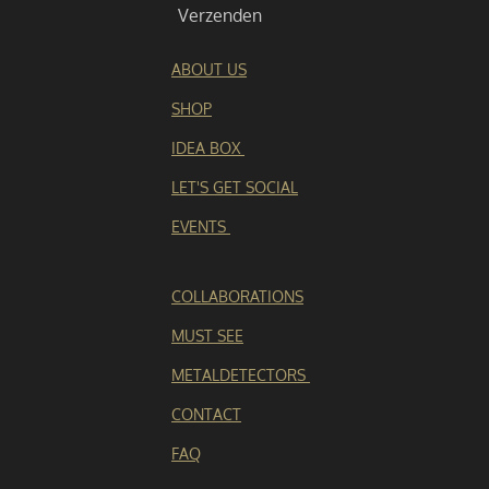
Verzenden
9
s
t
ABOUT US
e
SHOP
r
r
IDEA BOX
e
n
LET'S GET SOCIAL
EVENTS
COLLABORATIONS
MUST SEE
METALDETECTORS
CONTACT
FAQ