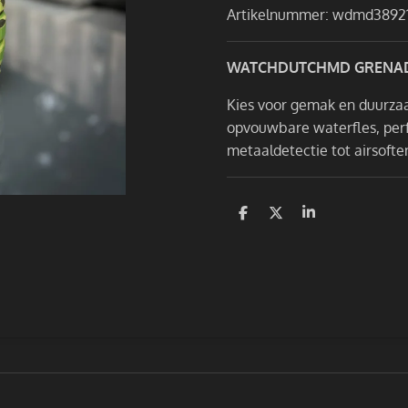
Artikelnummer:
wdmd3892
WATCHDUTCHMD GRENAD
Kies voor gemak en duurza
opvouwbare waterfles, perfec
metaaldetectie tot airsofte
D
D
S
e
e
h
l
e
a
e
l
r
n
e