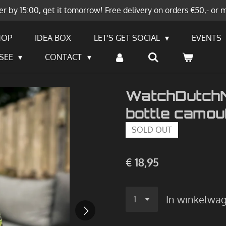
r by 15:00, get it tomorrow! Free delivery on orders €50,- or 
HOP
IDEA BOX
LET'S GET SOCIAL
EVENTS
SEE
CONTACT
WatchDutch
bottle camou
SOLD OUT
€ 18,95
In winkelwa