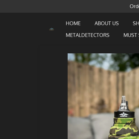
Orde
Ga
direct
naar
HOME
ABOUT US
S
de
METALDETECTORS
MUST 
hoofdinhoud