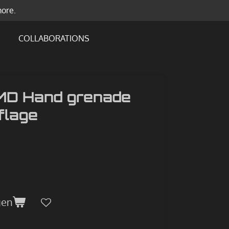
more.
COLLABORATIONS
MD Hand grenade
flage
gen