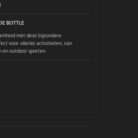
1
E BOTTLE
amheid met deze bijzondere
t voor allerlei activiteiten, van
n en outdoor sporten.