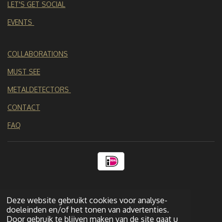
n
LET'S GET SOCIAL
EVENTS
COLLABORATIONS
MUST SEE
METALDETECTORS
CONTACT
FAQ
Deze website gebruikt cookies voor analyse-
doeleinden en/of het tonen van advertenties.
© 2018 - 2026 WatchDutchMD
Door gebruik te blijven maken van de site gaat u