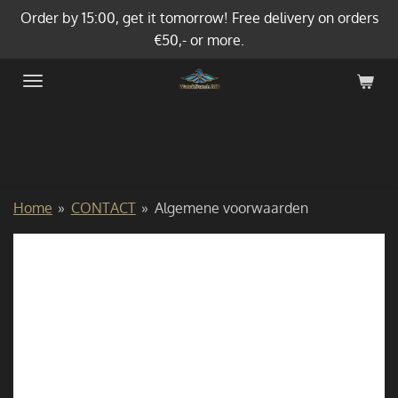
Order by 15:00, get it tomorrow! Free delivery on orders
Ga
€50,- or more.
direct
naar
de
hoofdinhoud
Home
»
CONTACT
»
Algemene voorwaarden